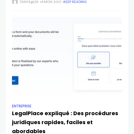
digitale redéfinit chaque secteur, le domaine juridique,
TANYA@26
4 MOIS AGO
KEEP READING
longtemps perçu comme rigide et inaccessible,
ENTREPRISE
LegalPlace expliqué : Des procédures
juridiques rapides, faciles et
abordables