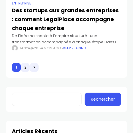
ENTREPRISE
Des startups aux grandes entreprises
: comment LegalPlace accompagne
chaque entreprise
De l’idée naissante à l’empire structuré : une
transformation accompagnée à chaque étape Dans le
vaste univers entrepreneurial, chaque projet
TANYA@26
4 MOIS AGO
KEEP READING
commence par une étincelle. Une idée fragile, parfois
incertaine, mais
1
2
Rechercher
Articles Récents