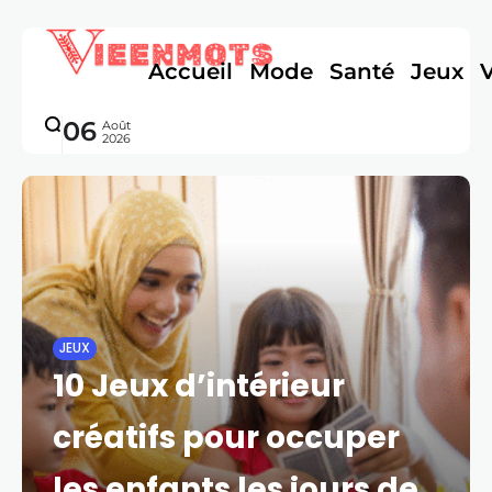
Accueil
Mode
Santé
Jeux
06
Août
2026
JEUX
10 Jeux d’intérieur
créatifs pour occuper
les enfants les jours de