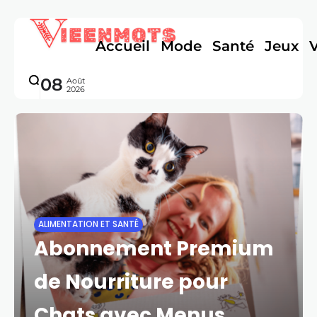
Accueil
Mode
Santé
Jeux
08
Août
2026
ALIMENTATION ET SANTÉ
Abonnement Premium
de Nourriture pour
Chats avec Menus