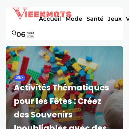
Accueil
Mode
Santé
Jeux
06
Août
2026
JEUX
Activités Thématiques
pour les Fêtes : Créez
des Souvenirs
Inoubliables avec des