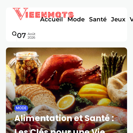
Accueil
Mode
Santé
Jeux
07
Août
2026
MODE
Alimentation et Santé :
Les Clés pour une Vie