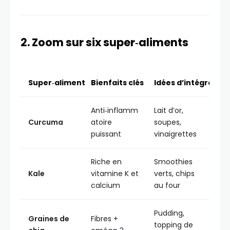
2. Zoom sur six super‑aliments
Super‑aliment
Bienfaits clés
Idées d’intégration
Anti‑inflamm
Lait d’or,
Curcuma
atoire
soupes,
puissant
vinaigrettes
Riche en
Smoothies
Kale
vitamine K et
verts, chips
calcium
au four
Pudding,
Graines de
Fibres +
topping de