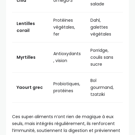
chia
oméga‑3
salade
Protéines
Dahl,
Lentilles
végétales,
galettes
corail
fer
végétales
Porridge,
Antioxydants
Myrtilles
coulis sans
, vision
sucre
Bol
Probiotiques,
Yaourt grec
gourmand,
protéines
tzatziki
Ces super‑aliments n’ont rien de magique à eux
seuls, mais intégrés régulièrement, ils renforcent
l’immunité, soutiennent la digestion et préviennent