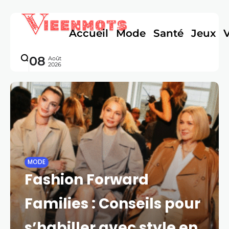
Accueil
Mode
Santé
Jeux
08
Août
2026
MODE
Fashion Forward
Families : Conseils pour
s’habiller avec style en