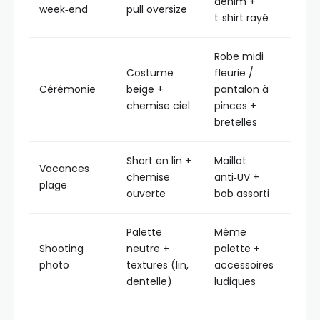
denim +
week‑end
pull oversize
t‑shirt rayé
Robe midi
Costume
fleurie /
Cérémonie
beige +
pantalon à
chemise ciel
pinces +
bretelles
Short en lin +
Maillot
Vacances
chemise
anti‑UV +
plage
ouverte
bob assorti
Palette
Même
Shooting
neutre +
palette +
photo
textures (lin,
accessoires
dentelle)
ludiques