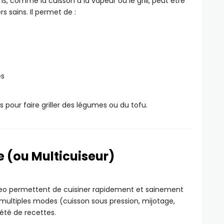
ns, comme la cuisson à la vapeur ou le grill, peut être
s sains. Il permet de :
es
our faire griller des légumes ou du tofu.
e (ou Multicuiseur)
keo permettent de cuisiner rapidement et sainement
multiples modes (cuisson sous pression, mijotage,
iété de recettes.