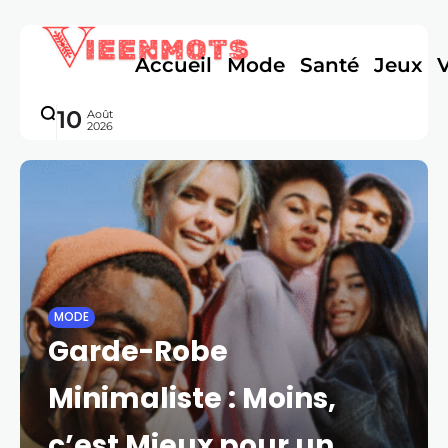
Accueil
Mode
Santé
Jeux
10
Août
2026
MODE
Garde-Robe
Minimaliste : Moins,
c’est Mieux pour un