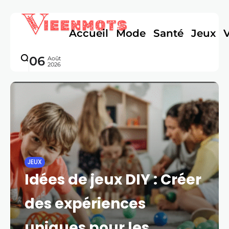
Accueil
Mode
Santé
Jeux
06
Août
2026
JEUX
Idées de jeux DIY : Créer
des expériences
uniques pour les