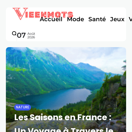
Accueil
Mode
Santé
Jeux
07
Août
2026
NATURE
Les Saisons en France :
Un Voyage à Travers le