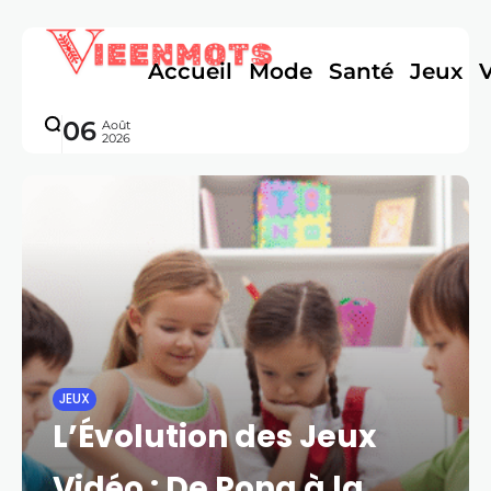
Accueil
Mode
Santé
Jeux
06
Août
2026
JEUX
L’Évolution des Jeux
Vidéo : De Pong à la