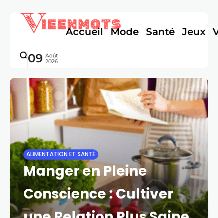
Accueil
Mode
Santé
Jeux
09
Août
2026
ALIMENTATION ET SANTÉ
Manger en Pleine
Conscience : Cultiver
une Relation Plus Saine