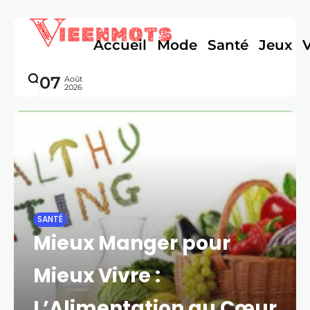
Accueil
Mode
Santé
Jeux
07
Août
2026
SANTÉ
Mieux Manger pour
Mieux Vivre :
L’Alimentation au Cœur