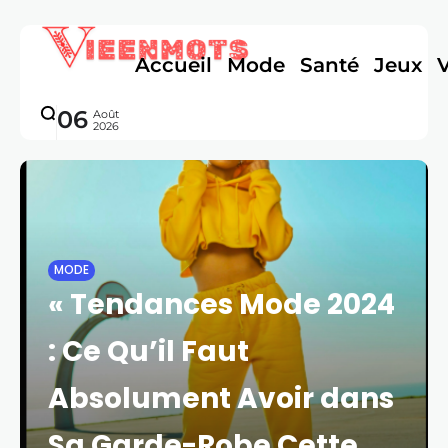
Accueil
Mode
Santé
Jeux
06
Août
2026
MODE
« Tendances Mode 2024
: Ce Qu’il Faut
Absolument Avoir dans
Sa Garde-Robe Cette