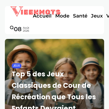
Accueil
Mode
Santé
Jeux
08
Août
2026
JEUX
Top 5 des Jeux
Classiques de Cour de
Récréation que Tous les
Enfants Devraient