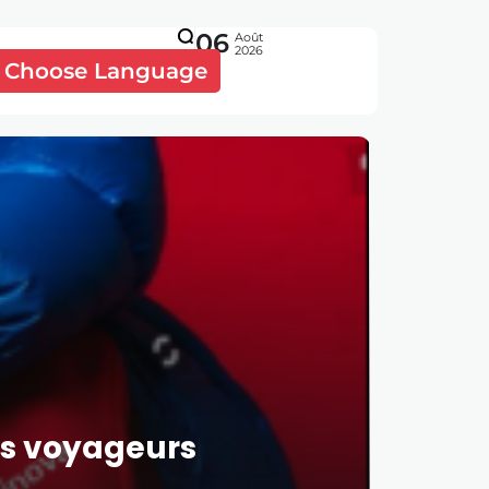
06
Août
2026
Choose Language
es voyageurs