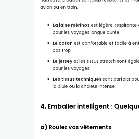
flatteuse. D’autres sont plus résistants et mo
avion ou en train.
La laine mérinos
est légère, respirante 
pour les voyages longue durée.
Le coton
est confortable et facile à ent
pas trop.
Le jersey
et les tissus stretch sont éga
pour les voyages.
Les tissus techniques
sont parfaits po
la pluie ou la chaleur intense.
4.
Emballer intelligent : Quel
a)
Roulez vos vêtements