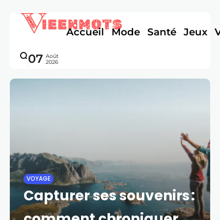
Accueil
Mode
Santé
Jeux
07
Août
2026
VOYAGE
Capturer ses souvenirs :
comment chroniquer