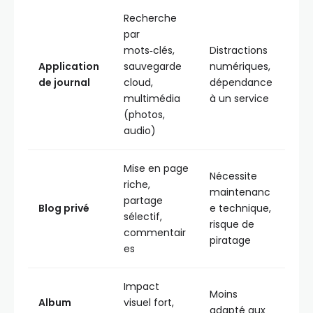
Recherche
par
mots‑clés,
Distractions
Application
sauvegarde
numériques,
de journal
cloud,
dépendance
multimédia
à un service
(photos,
audio)
Mise en page
Nécessite
riche,
maintenanc
partage
Blog privé
e technique,
sélectif,
risque de
commentair
piratage
es
Impact
Moins
Album
visuel fort,
adapté aux