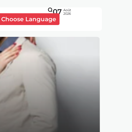
07
Août
2026
Choose Language